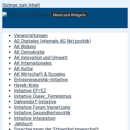
Springe zum Inhalt
Menü und Widgets
FNF-Stipendiat:innen
Stipendiat:innen der Friedrich-Naumann-Stiftung für die
Freiheit
Veranstaltungen
AG Digitales (ehemals AG Netzpolitik)
AK Bildung
AK Demokratie
AK Innovation und Umwelt
AK Internationales
AK Kultur
AK Wirtschaft & Soziales
Entrepreneurship-Initiative
Hayek-Kreis
Initiative EP/EZ
Initiative Queer_Feminismus
Dahrendorf-Initiative
Initiative Forum Vernetzung
Initiative Gesundheitspolitik
Initiative Integration
Jahrbuch
Sprecher:innen der Stipendiat:innenschaft