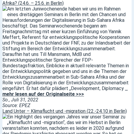
Afrika? (24.6. – 25.6. in Berlin)
Am letzten Juniwochenende haben wir uns im Rahmen
eines dreitägigen Seminars in Berlin mit den Chancen und
Herausforderungen der Digitalisierung in Sub-Sahara Afrika
beschäftigt. Das Seminarwochenende begann am
Freitagnachmittag mit einer kurzen Einführung von Yannik
Meffert, Referent für entwicklungspolitische Kooperationen
und Projekte in Deutschland der FNF, zu der Inlandsarbeit der
Stiftung im Bereich der Entwicklungszusammenarbeit.
Daraufhin hat uns Till Mansmann, MdB und
Entwicklungspolitischer Sprecher der FDP-
Bundestagsfraktion, Einblicke in aktuell relevante Themen in
der Entwicklungspolitik gegeben und uns in die Themen der
Entwicklungszusammenarbeit in Sub-Sahara Afrika und der
Rolle von Digitalisierung in der Entwicklungszusammenarbeit
eingeführt. Er hat dafür plädiert „Development, Diplomacy
...
mehr lesen auf der Originalseite >>>
So., Juli 31, 2022
Source: EPEZ
Land Unter – Klimaflucht und -migration (22.-24.10 in Berlin)
Ein Highlight des vergangen Jahres war unser Seminar zu
„Klimaflucht und -migration“, das wir im Herbst in Berlin
veranstalten konnten, nachdem es leider in 2020 aufgrund
der Pandemie kurzfristig abgesagt worden war. So hat es