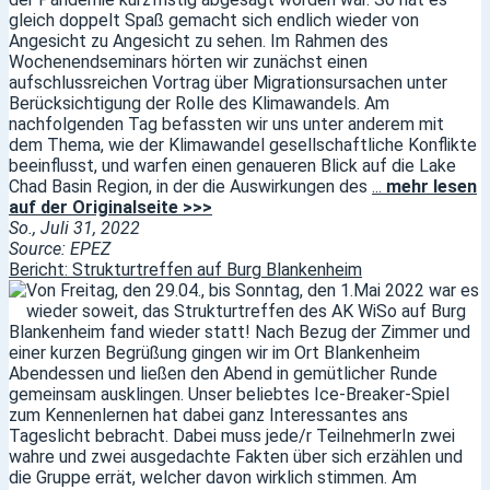
gleich doppelt Spaß gemacht sich endlich wieder von
Angesicht zu Angesicht zu sehen. Im Rahmen des
Wochenendseminars hörten wir zunächst einen
aufschlussreichen Vortrag über Migrationsursachen unter
Berücksichtigung der Rolle des Klimawandels. Am
nachfolgenden Tag befassten wir uns unter anderem mit
dem Thema, wie der Klimawandel gesellschaftliche Konflikte
beeinflusst, und warfen einen genaueren Blick auf die Lake
Chad Basin Region, in der die Auswirkungen des
...
mehr lesen
auf der Originalseite >>>
So., Juli 31, 2022
Source: EPEZ
Bericht: Strukturtreffen auf Burg Blankenheim
Von Freitag, den 29.04., bis Sonntag, den 1.Mai 2022 war es
wieder soweit, das Strukturtreffen des AK WiSo auf Burg
Blankenheim fand wieder statt! Nach Bezug der Zimmer und
einer kurzen Begrüßung gingen wir im Ort Blankenheim
Abendessen und ließen den Abend in gemütlicher Runde
gemeinsam ausklingen. Unser beliebtes Ice-Breaker-Spiel
zum Kennenlernen hat dabei ganz Interessantes ans
Tageslicht bebracht. Dabei muss jede/r TeilnehmerIn zwei
wahre und zwei ausgedachte Fakten über sich erzählen und
die Gruppe errät, welcher davon wirklich stimmen. Am