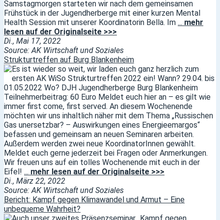
Samstagmorgen starteten wir nach dem gemeinsamen
Frühstück in der Jugendherberge mit einer kurzen Mental
Health Session mit unserer Koordinatorin Bella. Im
...
mehr
lesen auf der Originalseite >>>
Di., Mai 17, 2022
Source: AK Wirtschaft und Soziales
Strukturtreffen auf Burg Blankenheim
Es ist wieder so weit, wir laden euch ganz herzlich zum
ersten AK WiSo Strukturtreffen 2022 ein! Wann? 29.04. bis
01.05.2022 Wo? DJH Jugendherberge Burg Blankenheim
Teilnehmerbeitrag: 60 Euro Meldet euch hier an – es gilt wie
immer first come, first served. An diesem Wochenende
möchten wir uns inhaltlich näher mit dem Thema „Russischen
Gas unersetzbar? – Auswirkungen eines Energieemargos“
befassen und gemeinsam an neuen Seminaren arbeiten.
Außerdem werden zwei neue KoordinatorInnen gewählt.
Meldet euch gerne jederzeit bei Fragen oder Anmerkungen.
Wir freuen uns auf ein tolles Wochenende mit euch in der
Eifel!
...
mehr lesen auf der Originalseite >>>
Di., März 22, 2022
Source: AK Wirtschaft und Soziales
Bericht: Kampf gegen Klimawandel und Armut – Eine
unbequeme Wahrheit?
Auch unser zweites Präsenzseminar „Kampf gegen