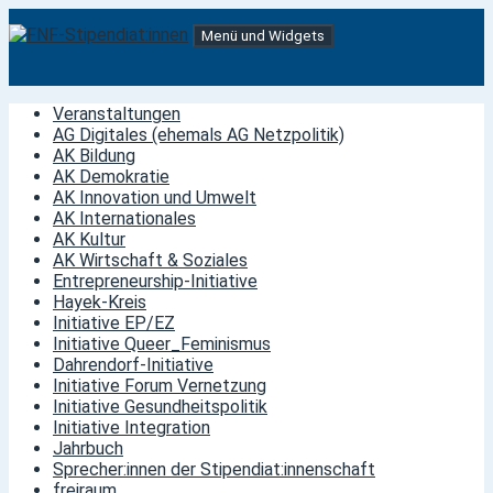
Springe
Menü und Widgets
zum
Inhalt
FNF-Stipendiat:innen
Stipendiat:innen der Friedrich-Naumann-Stiftung für die
Freiheit
Veranstaltungen
AG Digitales (ehemals AG Netzpolitik)
AK Bildung
AK Demokratie
AK Innovation und Umwelt
AK Internationales
AK Kultur
AK Wirtschaft & Soziales
Entrepreneurship-Initiative
Hayek-Kreis
Initiative EP/EZ
Initiative Queer_Feminismus
Dahrendorf-Initiative
Initiative Forum Vernetzung
Initiative Gesundheitspolitik
Initiative Integration
Jahrbuch
Sprecher:innen der Stipendiat:innenschaft
freiraum