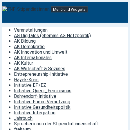
Springe
Menü und Widgets
zum
Inhalt
FNF-Stipendiat:innen
Stipendiat:innen der Friedrich-Naumann-Stiftung für die
Freiheit
Veranstaltungen
AG Digitales (ehemals AG Netzpolitik)
AK Bildung
AK Demokratie
AK Innovation und Umwelt
AK Internationales
AK Kultur
AK Wirtschaft & Soziales
Entrepreneurship-Initiative
Hayek-Kreis
Initiative EP/EZ
Initiative Queer_Feminismus
Dahrendorf-Initiative
Initiative Forum Vernetzung
Initiative Gesundheitspolitik
Initiative Integration
Jahrbuch
Sprecher:innen der Stipendiat:innenschaft
freiraum