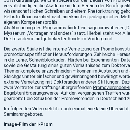
Softskilltrainings, welche speziell auf den Bedarf von Promov
vervollständigen die Akademie in dem Bereich der Berufsquali
wissenschaftlichen Schreiben und einem Rhetoriktraining gehö
Selbstreflexionseinheit nach anerkannten pädagogischen Meth
eigenen Kompetenzprofils.
Als Abrundung des Programms findet ein sagenumwobener „D
Mysterium „Vortragen mal anders“ statt. Hierbei steht vor Al
Doktoranden in aufgelockerter Runde im Vordergrund.
Die zweite Säule ist die interne Vernetzung der Promotionsst
promotionsspezifischer Herausforderungen. Zahlreiche Heraus
in die Lehre, Schreibblockaden, Hürden bei Experimenten, Da
sowie die Gestaltung eines guten Verhältnisses zum Doktorvat
Themenkomplexe anzuschneiden – können im Austausch und 
Gleichgesinnter einfacher und gewinnbringend bewältigt werden
externe Vernetzung mit Doktoranden anderer Stiftungen. Daz
zwei Vertreter zur stiftungsübergreifenden
Promovierenden-Ini
Begabtenförderungswerke. Auf den vergangenen Treffen wurd
gearbeitet die Situation der Promovierenden in Deutschland z
Im folgenden Video seht ihr noch einmal eine kleine Übersicht
Seminarangebotes.
Image-Film der i-Prom
: