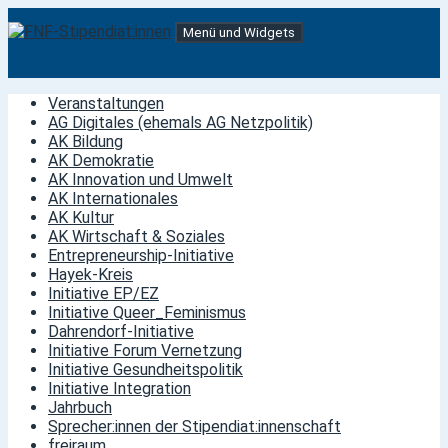
Springe
Menü und Widgets
zum
Inhalt
FNF-Stipendiat:innen
Stipendiat:innen der Friedrich-Naumann-Stiftung für die
Freiheit
Veranstaltungen
AG Digitales (ehemals AG Netzpolitik)
AK Bildung
AK Demokratie
AK Innovation und Umwelt
AK Internationales
AK Kultur
AK Wirtschaft & Soziales
Entrepreneurship-Initiative
Hayek-Kreis
Initiative EP/EZ
Initiative Queer_Feminismus
Dahrendorf-Initiative
Initiative Forum Vernetzung
Initiative Gesundheitspolitik
Initiative Integration
Jahrbuch
Sprecher:innen der Stipendiat:innenschaft
freiraum